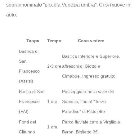
soprannominato “piccola Venezia umbra”. Ci si muove in
auto.
Tappa
Tempo
Cosa vedere
Basilica di
Basilica Inferiore e Superiore,
San
2-3 ore
affreschi di Giotto e
Francesco
Cimabue. Ingresso gratuito
(Assisi)
Bosco di San
Passeggiata nella valle del
Francesco
1 ora
Subasio, fino al “Terzo
(FAI)
Paradiso” di Pistoletto
Fonti del
Parco fluviale caro a Virgilio e
1 ora
Clitunno
Byron. Biglietto 3€