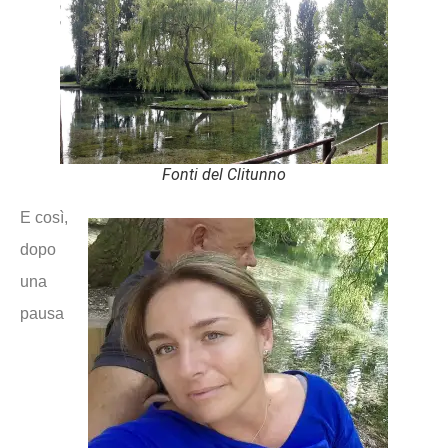
Fonti del Clitunno
E così,
dopo
una
pausa