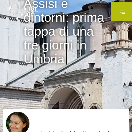
Assisi e
dintorni: prima
tappa di una
tre giorni in
Umbria