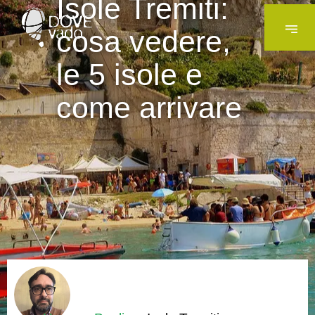
Isole Tremiti:
cosa vedere,
le 5 isole e
come arrivare