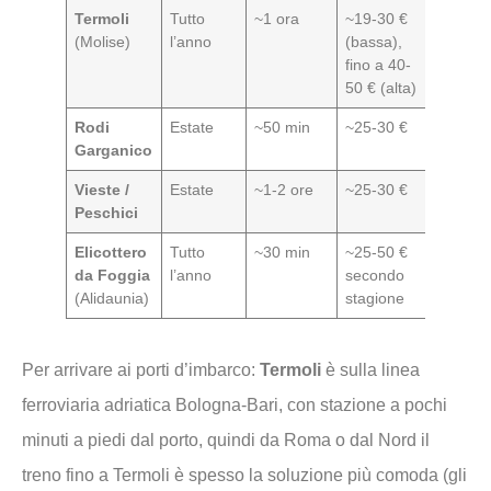
Termoli
Tutto
~1 ora
~19-30 €
(Molise)
l’anno
(bassa),
fino a 40-
50 € (alta)
Rodi
Estate
~50 min
~25-30 €
Garganico
Vieste /
Estate
~1-2 ore
~25-30 €
Peschici
Elicottero
Tutto
~30 min
~25-50 €
da Foggia
l’anno
secondo
(Alidaunia)
stagione
Per arrivare ai porti d’imbarco:
Termoli
è sulla linea
ferroviaria adriatica Bologna-Bari, con stazione a pochi
minuti a piedi dal porto, quindi da Roma o dal Nord il
treno fino a Termoli è spesso la soluzione più comoda (gli