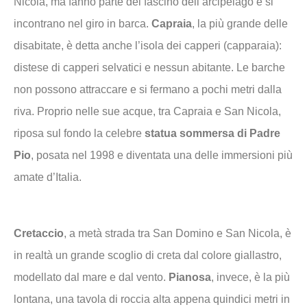
Nicola, ma fanno parte del fascino dell’arcipelago e si
incontrano nel giro in barca.
Capraia
, la più grande delle
disabitate, è detta anche l’isola dei capperi (capparaia):
distese di capperi selvatici e nessun abitante. Le barche
non possono attraccare e si fermano a pochi metri dalla
riva. Proprio nelle sue acque, tra Capraia e San Nicola,
riposa sul fondo la celebre
statua sommersa di Padre
Pio
, posata nel 1998 e diventata una delle immersioni più
amate d’Italia.
Cretaccio
, a metà strada tra San Domino e San Nicola, è
in realtà un grande scoglio di creta dal colore giallastro,
modellato dal mare e dal vento.
Pianosa
, invece, è la più
lontana, una tavola di roccia alta appena quindici metri in