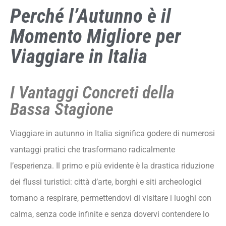
Viaggiare in Italia
Perché l’Autunno è il
I Vantaggi Concreti della Bassa Stagione
Momento Migliore per
Autunno Gastronomico: Tra Sagre, Tartufi e
Viaggiare in Italia
Vendemmia
Le 12 Destinazioni Imperdibili per l’Autunno in Italia
1. Langhe (Piemonte)
I Vantaggi Concreti della
2. Perugia (Umbria)
Bassa Stagione
3. Matera (Basilicata)
Viaggiare in autunno in Italia significa godere di numerosi
4. Scanno e il Lago di Scanno (Abruzzo)
vantaggi pratici che trasformano radicalmente
5. Assisi e Monte Subasio (Umbria)
l’esperienza. Il primo e più evidente è la drastica riduzione
6. Orvieto (Umbria)
dei flussi turistici: città d’arte, borghi e siti archeologici
7. Val d’Orcia (Toscana)
tornano a respirare, permettendovi di visitare i luoghi con
8. Valtellina (Lombardia)
calma, senza code infinite e senza dovervi contendere lo
9. Parco Nazionale d’Abruzzo, Lazio e Molise