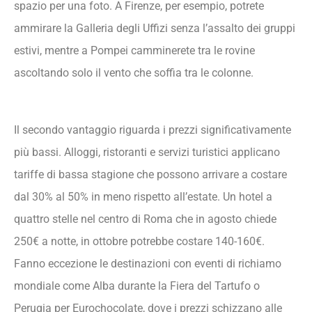
spazio per una foto. A Firenze, per esempio, potrete
10. Torino (Piemonte)
ammirare la Galleria degli Uffizi senza l’assalto dei gruppi
11. Ferrara (Emilia-Romagna)
estivi, mentre a Pompei camminerete tra le rovine
12. Chianti Classico (Toscana)
ascoltando solo il vento che soffia tra le colonne.
Il Calendario dell’Autunno per Regione
(continuazione)
Consigli Pratici per Viaggiare in Autunno
Il secondo vantaggio riguarda i prezzi significativamente
Prenotazioni e Pianificazione
più bassi. Alloggi, ristoranti e servizi turistici applicano
Abbigliamento e Attrezzatura
tariffe di bassa stagione che possono arrivare a costare
Trasporti e Orari Ridotti
dal 30% al 50% in meno rispetto all’estate. Un hotel a
Budget Medio per Destinazione
quattro stelle nel centro di Roma che in agosto chiede
Auto vs Mezzi Pubblici: Come Muoversi
250€ a notte, in ottobre potrebbe costare 140-160€.
Errori da Evitare in Autunno
Fanno eccezione le destinazioni con eventi di richiamo
Non Sottovalutare le Distanze nei Parchi
mondiale come Alba durante la Fiera del Tartufo o
Nazionali
Perugia per Eurochocolate, dove i prezzi schizzano alle