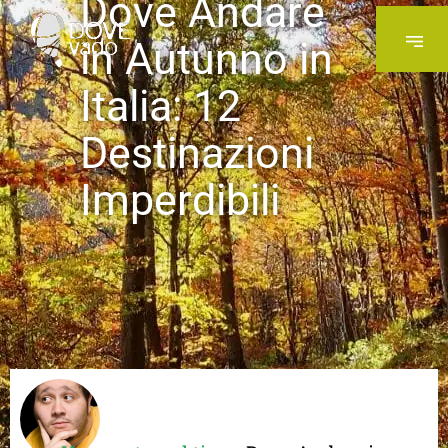
Dove Andare
in Autunno in
Italia: 12
Destinazioni
Imperdibili