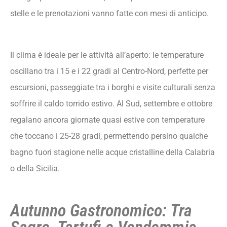
Non Visitare Piccole Località Balneari a
stelle e le prenotazioni vanno fatte con mesi di anticipo.
Novembre
Non Ignorare le Sagre Locali
Non Dimenticare di Verificare Chiusure
Il clima è ideale per le attività all’aperto: le temperature
Stagionali
oscillano tra i 15 e i 22 gradi al Centro-Nord, perfette per
Domande Frequenti sull’Autunno in Italia
escursioni, passeggiate tra i borghi e visite culturali senza
Dove andare 3 giorni a ottobre in Italia?
soffrire il caldo torrido estivo. Al Sud, settembre e ottobre
Quali sono le città italiane da visitare in
regalano ancora giornate quasi estive con temperature
autunno?
che toccano i 25-28 gradi, permettendo persino qualche
Dove posso andare in vacanza per tre giorni a
bagno fuori stagione nelle acque cristalline della Calabria
novembre in Italia?
o della Sicilia.
Cosa vedere in autunno nel Nord Italia?
Cosa visitare tra ottobre e novembre in Italia?
Autunno Gastronomico: Tra
Che tempo fa in autunno in Italia?