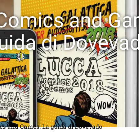
Comics and Ga
uida di Doveva
cs and Games: La guida di Dovevado