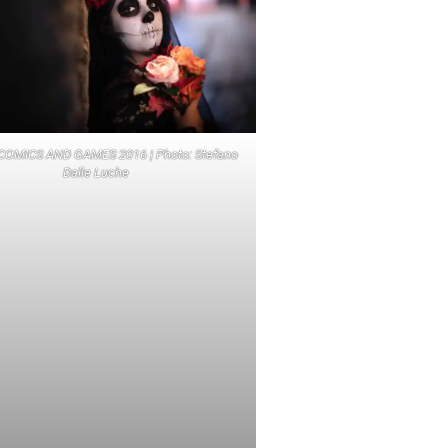
OMICS AND GAMES 2016 | Photo: Stefano
Dalle Luche