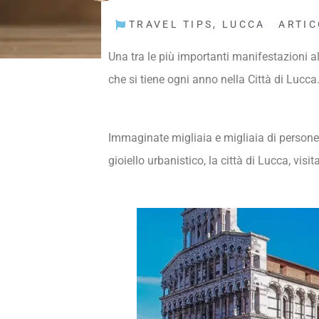
TRAVEL TIPS
,
LUCCA
ARTIC
Una tra le più importanti manifestazioni a
che si tiene ogni anno nella Città di Lucca
Immaginate migliaia e migliaia di persone 
gioiello urbanistico, la città di Lucca, visi