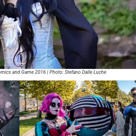
mics and Game 2016 | Photo: Stefano Dalle Luche