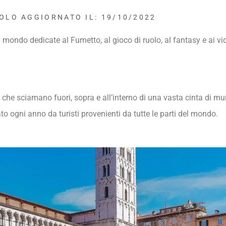
OLO AGGIORNATO IL: 19/10/2022
l mondo dedicate al Fumetto, al gioco di ruolo, al fantasy e ai
.
che sciamano fuori, sopra e all’interno di una vasta cinta di m
tato ogni anno da turisti provenienti da tutte le parti del mondo.