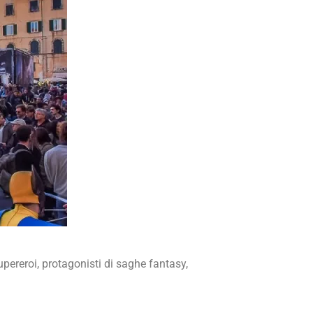
upereroi, protagonisti di saghe fantasy,