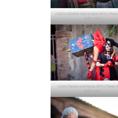
LUCCA COMICS AND GAMES 2016 | Photo:
Dalle Luche
Lucca Comics and Game 2016 | Photo: S
Dalle Luche