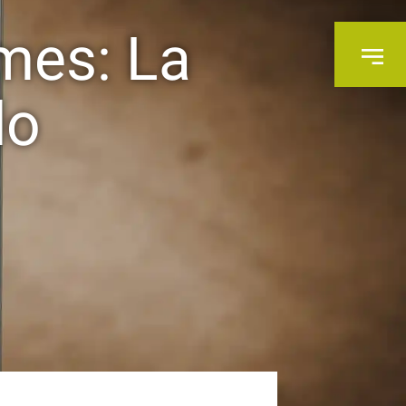
mes: La
do