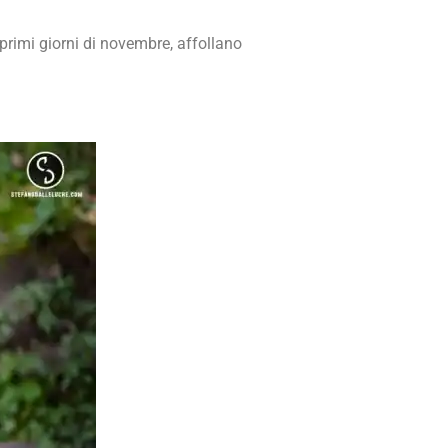
 primi giorni di novembre, affollano