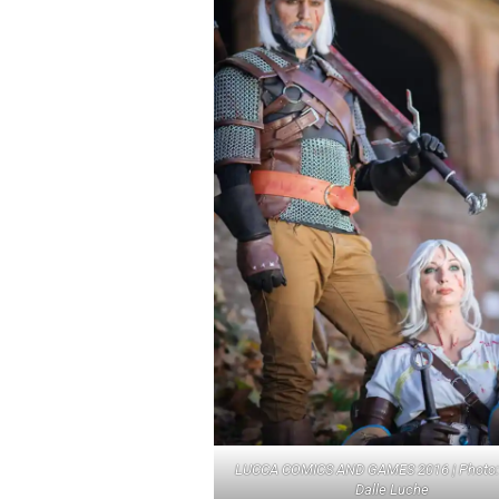
LUCCA COMICS AND GAMES 2016 | Photo:
Dalle Luche