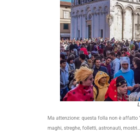
L
Ma attenzione: questa folla non è affatto 
maghi, streghe, folletti, astronauti, mostri