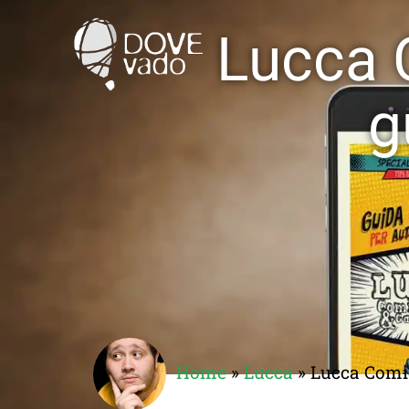
Lucca 
g
Home
»
Lucca
»
Lucca Comi