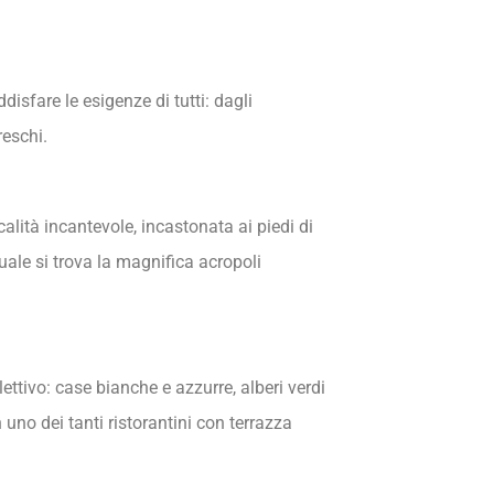
disfare le esigenze di tutti: dagli
reschi.
lità incantevole, incastonata ai piedi di
uale si trova la magnifica acropoli
ettivo: case bianche e azzurre, alberi verdi
 uno dei tanti ristorantini con terrazza