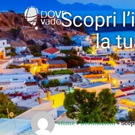
Scopri l
la t
Home
»
Destinazioni
»
Scopr