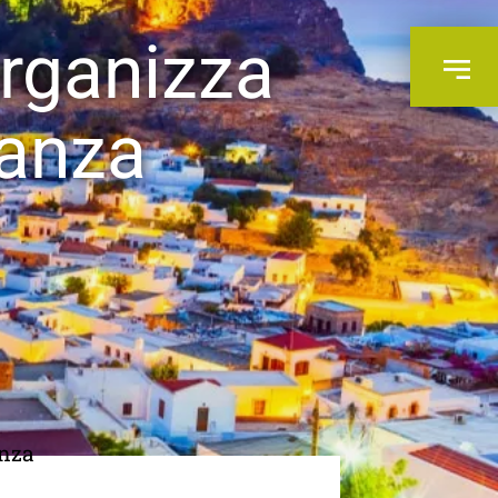
organizza
canza
anza