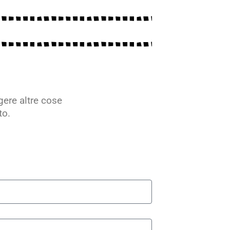
gere altre cose
to.