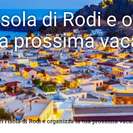
’isola di Rodi e 
ua prossima va
i l’isola di Rodi e organizza la tua prossima vac