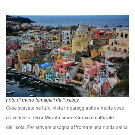
Foto di mario fumagalli da Pixabay
Case scavate ne tufo, vista impareggiabile e molte cose
da vedere a
Terra Murata cuore storico e culturale
dell’isola. Per arrivare bisogna affrontare una ripida salita