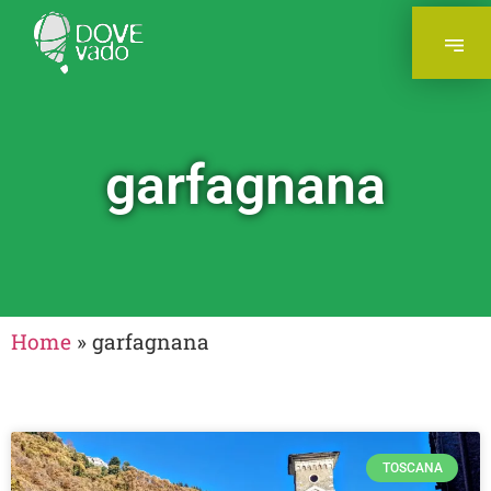
garfagnana
Home
»
garfagnana
TOSCANA