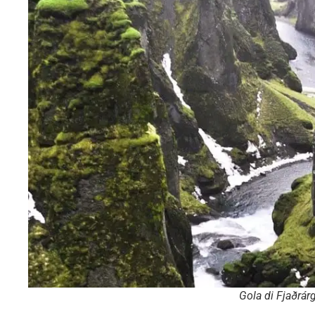
Gola di Fjaðrárg