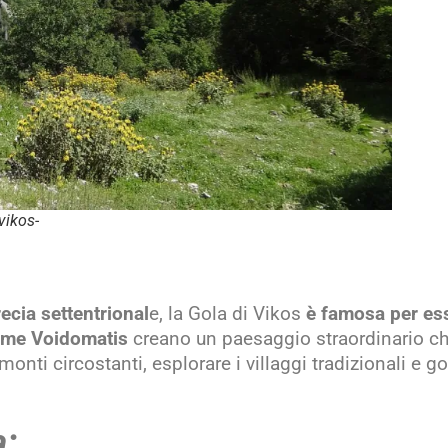
vikos-
ecia settentrional
e, la Gola di Vikos
è famosa per ess
ume Voidomatis
creano un paesaggio straordinario che
onti circostanti, esplorare i villaggi tradizionali e g
a: