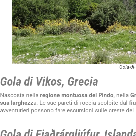
Gola-di-
Gola di Vikos, Grecia
Nascosta nella
regione montuosa del Pindo
, nella
Gr
sua larghezz
a. Le sue pareti di roccia scolpite dal
fi
avventurieri possono fare escursioni sulle creste dei m
Gola di Fjaðrárgljúfur, Island