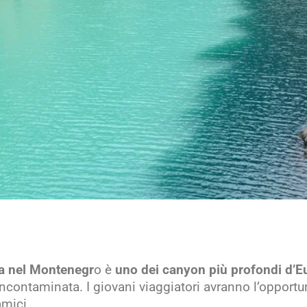
ra nel Montenegr
o è
uno dei canyon più profondi d’E
ncontaminata. I giovani viaggiatori avranno l’opportuni
amici.