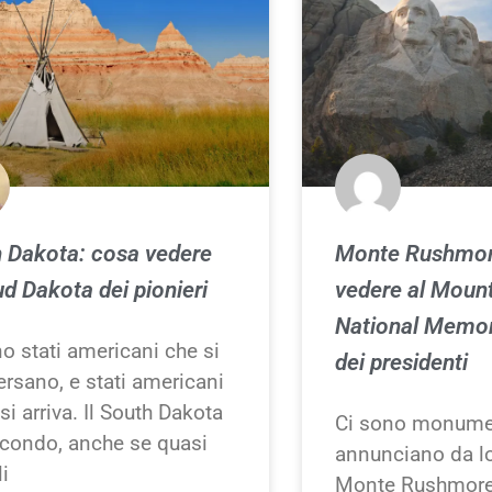
 Dakota: cosa vedere
Monte Rushmor
ud Dakota dei pionieri
vedere al Moun
National Memori
o stati americani che si
dei presidenti
ersano, e stati americani
 si arriva. Il South Dakota
Ci sono monumen
secondo, anche se quasi
annunciano da lo
li
Monte Rushmore