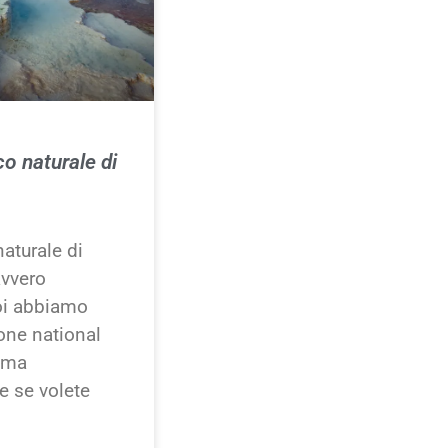
co naturale di
naturale di
avvero
oi abbiamo
tone national
, ma
e se volete