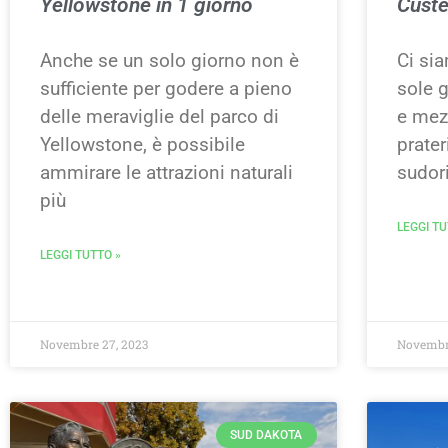
Yellowstone in 1 giorno
Custe
Anche se un solo giorno non è
Ci sia
sufficiente per godere a pieno
sole g
delle meraviglie del parco di
e mezz
Yellowstone, è possibile
prate
ammirare le attrazioni naturali
sudor
più
LEGGI TU
LEGGI TUTTO »
Novembre 27, 2023
Novembre
SUD DAKOTA