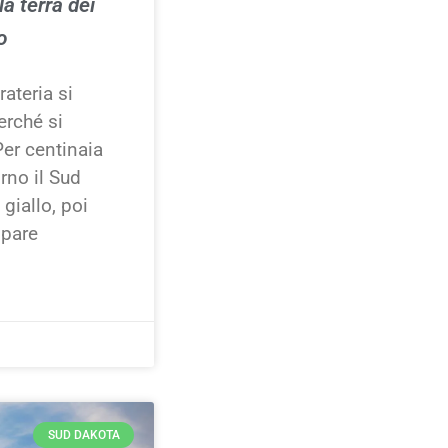
a terra dei
o
rateria si
erché si
er centinaia
orno il Sud
 giallo, poi
mpare
SUD DAKOTA