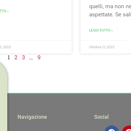
quelli, ma non n
TTO »
aspettate. Se sal
LEGGI TUTTO »
2, 2023
Ottobre 11, 2023
1
2
3
…
9
Navigazione
Social