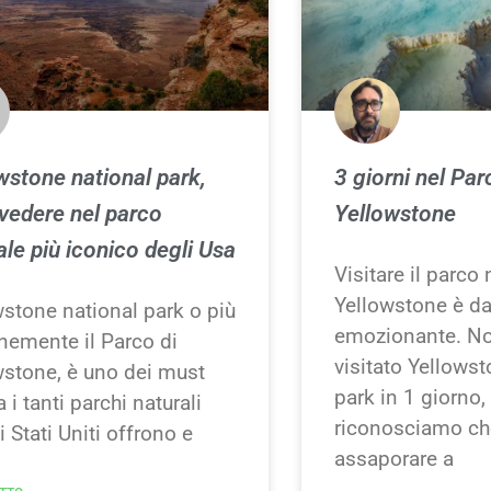
wstone national park,
3 giorni nel Par
vedere nel parco
Yellowstone
ale più iconico degli Usa
Visitare il parco 
Yellowstone è d
wstone national park o più
emozionante. N
emente il Parco di
visitato Yellows
wstone, è uno dei must
park in 1 giorno
a i tanti parchi naturali
riconosciamo ch
i Stati Uniti offrono e
assaporare a