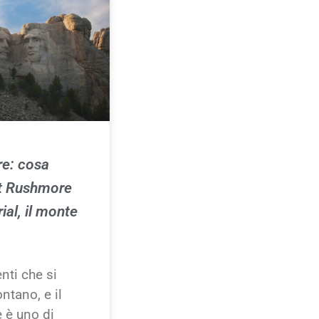
e: cosa
t Rushmore
al, il monte
ti che si
ntano, e il
 è uno di