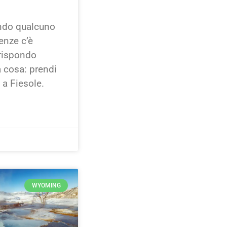
ndo qualcuno
enze c’è
 rispondo
 cosa: prendi
i a Fiesole.
WYOMING