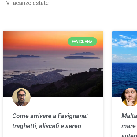
V
acanze estate
FAVIGNANA
Come arrivare a Favignana:
Malta
traghetti, aliscafi e aereo
mare 
auten