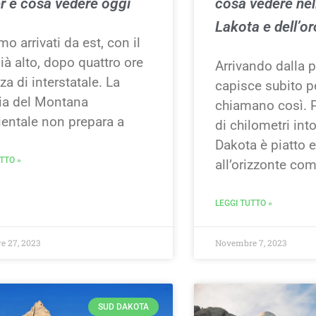
r e cosa vedere oggi
cosa vedere nell
Lakota e dell’or
mo arrivati da est, con il
ià alto, dopo quattro ore
Arrivando dalla p
a di interstatale. La
capisce subito p
ria del Montana
chiamano così. P
ientale non prepara a
di chilometri int
Dakota è piatto e
TTO »
all’orizzonte co
LEGGI TUTTO »
 27, 2023
Novembre 7, 2023
SUD DAKOTA