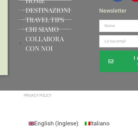
HOME
DESTINAZIONI
Newsletter
TRAVEL TIPS
CHI SIAMO
COLLABORA
CON NOI
I
Alternative:
PRIVACY POLICY
English
(
Inglese
)
Italiano