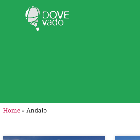
Home
»
Andalo