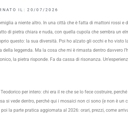
NATO IL: 20/07/2026
lia a niente altro. In una città che è fatta di mattoni rossi e d
 tutto di pietra chiara e nuda, con quella cupola che sembra un e
oprio questo: la sua diversità. Poi ho alzato gli occhi e ho visto 
toria della leggenda. Ma la cosa che mi è rimasta dentro davvero l
monico, la pietra risponde. Fa da cassa di risonanza. Un’esperie
Teodorico per intero: chi era il re che se lo fece costruire, perch
 cosa si vede dentro, perché qui i mosaici non ci sono (e non è un
poi la parte pratica aggiornata al 2026: orari, prezzi, come arriva