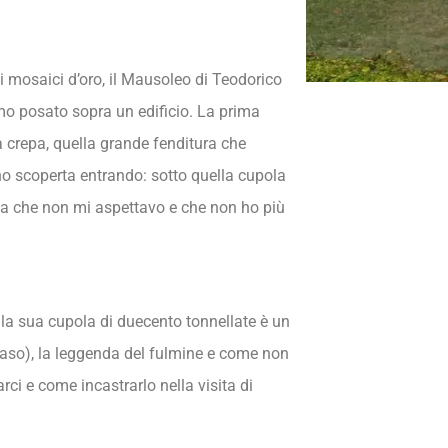
i mosaici d’oro, il Mausoleo di Teodorico
lmo posato sopra un edificio. La prima
la crepa, quella grande fenditura che
’ho scoperta entrando: sotto quella cupola
nza che non mi aspettavo e che non ho più
é la sua cupola di duecento tonnellate è un
 caso), la leggenda del fulmine e come non
rci e come incastrarlo nella visita di