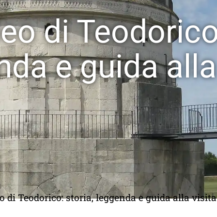
o di Teodorico:
da e guida alla
 di Teodorico: storia, leggenda e guida alla visita