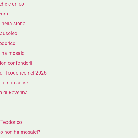
rché è unico
voro
nella storia
 mausoleo
eodorico
n ha mosaici
on confonderli
o di Teodorico nel 2026
 tempo serve
ta di Ravenna
 Teodorico
co non ha mosaici?