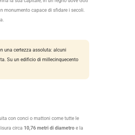
enna la sua capitale, in un regno dove Goti
un monumento capace di sfidare i secoli.
a.
non una certezza assoluta: alcuni
a. Su un edificio di millecinquecento
uita con conci o mattoni come tutte le
Misura circa
10,76 metri di diametro
e la