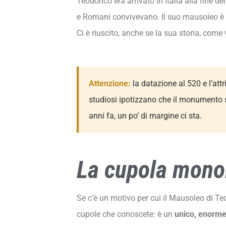
Teodorico era arrivato in Italia alla fine 
e Romani convivevano. Il suo mausoleo è i
Ci è riuscito, anche se la sua storia, co
Attenzione:
la datazione al 520 e l’att
studiosi ipotizzano che il monumento s
anni fa, un po’ di margine ci sta.
La cupola monoli
Se c’è un motivo per cui il Mausoleo di Teo
cupole che conoscete: è un
unico, enorme 