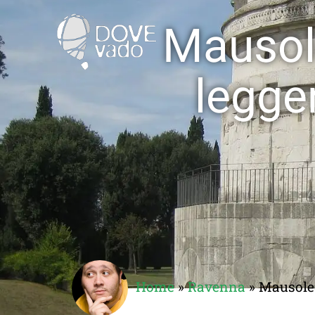
Mausole
leggen
Home
»
Ravenna
»
Mausoleo