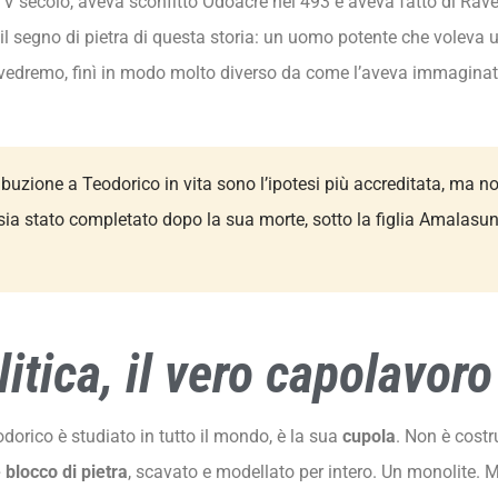
del V secolo, aveva sconfitto Odoacre nel 493 e aveva fatto di Rav
l segno di pietra di questa storia: un uomo potente che voleva 
me vedremo, finì in modo molto diverso da come l’aveva immaginat
ribuzione a Teodorico in vita sono l’ipotesi più accreditata, ma 
ia stato completato dopo la sua morte, sotto la figlia Amalasunt
tica, il vero capolavoro
dorico è studiato in tutto il mondo, è la sua
cupola
. Non è costr
blocco di pietra
, scavato e modellato per intero. Un monolite. 