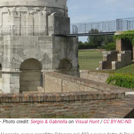
 Photo credit:
Sergio & Gabriella
on
Visual Hunt
/
CC BY-NC-ND