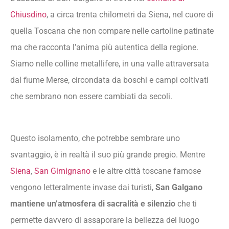
Informazioni Pratiche per Visitare San Galgano
Chiusdino
, a circa trenta chilometri da Siena, nel cuore di
Orari di Apertura e Biglietti
quella Toscana che non compare nelle cartoline patinate
Come Arrivare all’Abbazia di San Galgano
ma che racconta l’anima più autentica della regione.
Quanto Tempo Dedicare alla Visita
Siamo nelle colline metallifere, in una valle attraversata
Consigli da Insider per Vivere San Galgano al
dal fiume Merse, circondata da boschi e campi coltivati
Meglio
che sembrano non essere cambiati da secoli.
San Galgano per Fotografi: i Migliori Scatti
L’Anima Autentica della Toscana
Questo isolamento, che potrebbe sembrare uno
svantaggio, è in realtà il suo più grande pregio. Mentre
Siena
,
San Gimignano
e le altre città toscane famose
vengono letteralmente invase dai turisti,
San Galgano
mantiene un’atmosfera di sacralità e silenzio
che ti
permette davvero di assaporare la bellezza del luogo