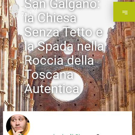
San Galgano:
la Chiesa
Senza Tetto e
la Spada nella
Roccia della
Toscana
Autentica