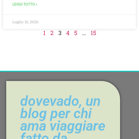
LEGGI TUTTO »
Luglio 10, 2026
1
2
3
4
5
…
15
dovevado, un
blog per chi
ama viaggiare
fatto da