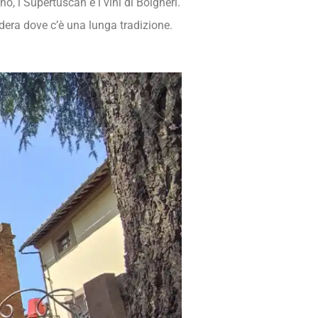
o, i Supertuscan e i vini di Bolgheri.
ldera dove c’è una lunga tradizione.