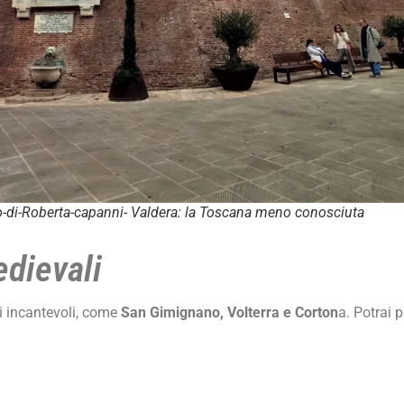
oto-di-Roberta-capanni- Valdera: la Toscana meno conosciuta
edievali
i incantevoli, come
San Gimignano, Volterra e Corton
a. Potrai 