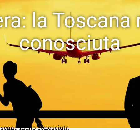
era: la Toscana
conosciuta
Toscana meno conosciuta