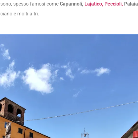
on sono, spesso famosi come
Capannoli,
Lajatico,
Peccioli,
Palaia
iano e molti altri.