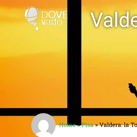
Vald
Home
»
Pisa
»
Valdera: la 