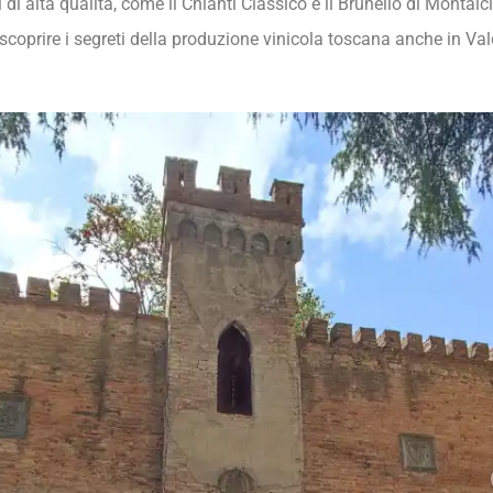
i alta qualità, come il Chianti Classico e il Brunello di Montalcin
 scoprire i segreti della produzione vinicola toscana anche in Va