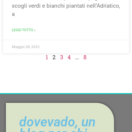
scogli verdi e bianchi piantati nell’Adriatico,
a
LEGGI TUTTO »
Maggio 28, 2023
1
2
3
4
…
8
dovevado, un