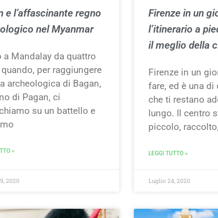
 e l’affascinante regno
Firenze in un gi
ologico nel Myanmar
l’itinerario a pi
il meglio della c
 a Mandalay da quattro
i quando, per raggiungere
Firenze in un gio
na archeologica di Bagan,
fare, ed è una di
no di Pagan, ci
che ti restano a
chiamo su un battello e
lungo. Il centro s
iamo
piccolo, raccolto
TTO »
LEGGI TUTTO »
9, 2020
Luglio 24, 2020