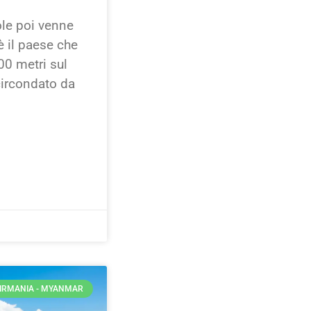
ole poi venne
è il paese che
400 metri sul
circondato da
IRMANIA - MYANMAR