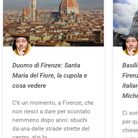
Duomo di Firenze: Santa
Basil
Maria del Fiore, la cupola e
Firenz
cosa vedere
italia
Miche
C’è un momento, a Firenze, che
non riesci a dare per scontato
Ci son
nemmeno dopo anni: sbuchi
per q
da una delle strade strette del
chiese
centro, alzi lo