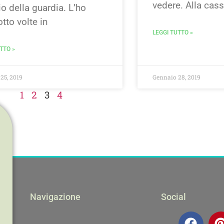
vedere. Alla cass
o della guardia. L’ho
otto volte in
LEGGI TUTTO »
TTO »
25, 2019
Gennaio 28, 2019
1
2
3
4
Navigazione
Social