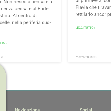
di primavera, co
. Non riesco a pensare a
Flavia che tirava
senza pensare al Forte
rettilario ancor p
tino. Al centro di
elle, nella periferia sud-
LEGGI TUTTO »
TTO »
, 2018
Marzo 28, 2018
Navigazione
Social