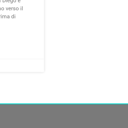
n Diego e
no verso il
rima di