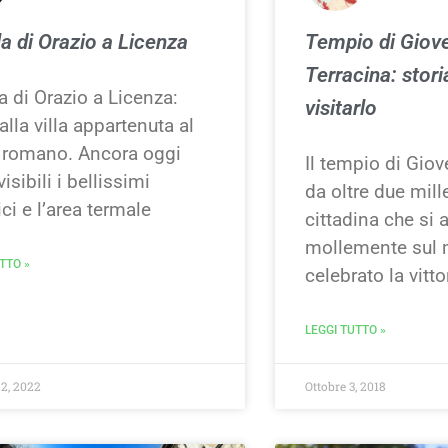
la di Orazio a Licenza
Tempio di Giov
Terracina: stor
la di Orazio a Licenza:
visitarlo
 alla villa appartenuta al
 romano. Ancora oggi
Il tempio di Gio
isibili i bellissimi
da oltre due mill
i e l’area termale
cittadina che si 
mollemente sul 
TTO »
celebrato la vittor
LEGGI TUTTO »
 2, 2022
Ottobre 3, 2018