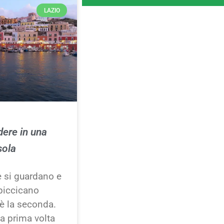
LAZIO
ere in una
sola
e si guardano e
ppiccicano
è la seconda.
la prima volta