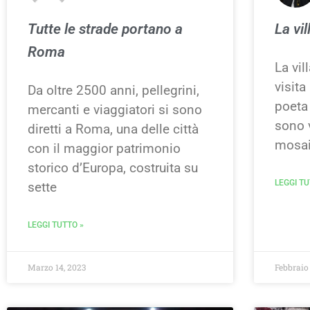
Tutte le strade portano a
La vil
Roma
La vil
visita
Da oltre 2500 anni, pellegrini,
poeta
mercanti e viaggiatori si sono
sono v
diretti a Roma, una delle città
mosaic
con il maggior patrimonio
storico d’Europa, costruita su
LEGGI TU
sette
LEGGI TUTTO »
Marzo 14, 2023
Febbraio