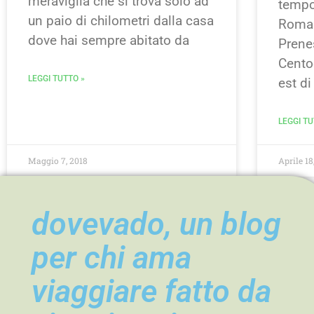
meraviglia che si trova solo ad
tempo
un paio di chilometri dalla casa
Roma 
dove hai sempre abitato da
Prenes
Centoc
LEGGI TUTTO »
est di
LEGGI TU
Maggio 7, 2018
Aprile 18
dovevado, un blog
per chi ama
viaggiare fatto da