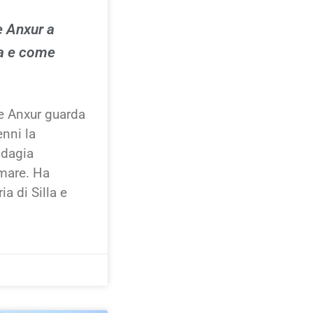
e Anxur a
ia e come
ve Anxur guarda
enni la
adagia
mare. Ha
ia di Silla e