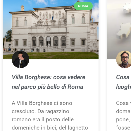
ROMA
Villa Borghese: cosa vedere
Cosa 
nel parco più bello di Roma
luogh
A Villa Borghese ci sono
Cosa 
cresciuto. Da ragazzino
doman
romano era il posto delle
pone,
domeniche in bici, del laghetto
fosse 