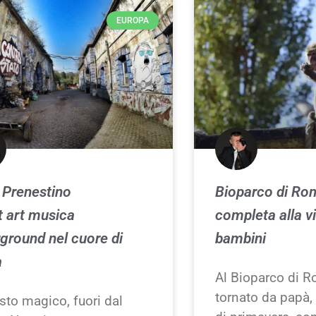
EUROPA
 Prenestino
Bioparco di Rom
t art musica
completa alla vi
ground nel cuore di
bambini
a
Al Bioparco di 
tornato da papà,
sto magico, fuori dal